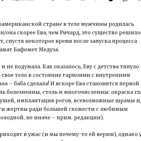
ероамериканской стране в теле мужчины родилась
он/она скорее Ева, чем Ричард, это существо решило
, спустя некоторое время после запуска процесса
амат Бафомет Медуза.
 не подумала. Как оказалось, Еву с детства тянуло 
 свое тело в состояние гармонии с внутренним
ла – баба сделала! И вскоре Ева становится первой
 болезненны, столь и многочисленны: окраска гла
е ушей, имплантация рогов, всевозможные шрамы и
 эти жертвы ради большей схожести с любимым
лодной, не иначе – прим. редакции).
риходят в ужас (и мы почему-то ей верим), однако 