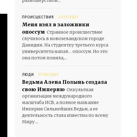
разношерстной...
ПРОИСШЕСТВИЯ
21/11/2021
Меня взял в заложники
опоссум
Странное происшествие
случилось в новозеландском городе
Данидин. На студентку третьего курса
университета напал… опоссум. Но это
она потом поняла,...
ЛЮДИ
17/10/2021
Ведьма Алена Полынь создала
свою Империю
Оккультная
организация международного
масштаба ИСВ, а полное название
Империя Сильнейших Ведьм, а ее
деятельность стала известна по всему
Миру....