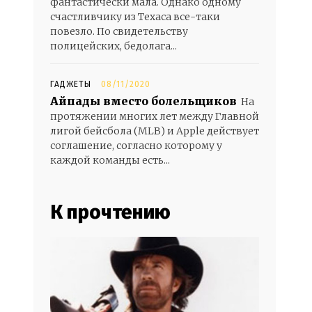
фантастически мала. Однако одному
счастливчику из Техаса все-таки
повезло. По свидетельству
полицейских, бедолага...
ГАДЖЕТЫ
08/11/2020
Айпады вместо болельщиков
На
протяжении многих лет между Главной
лигой бейсбола (MLB) и Apple действует
соглашение, согласно которому у
каждой команды есть...
К прочтению