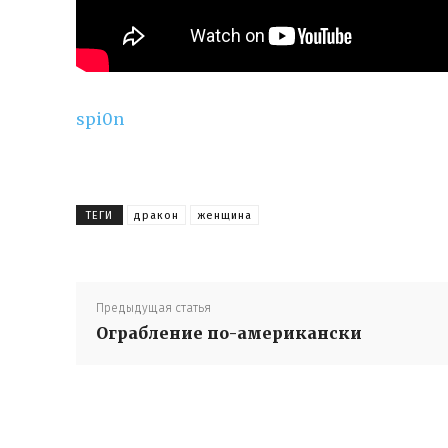
spi0n
ТЕГИ
дракон
женщина
Предыдущая статья
Ограбление по-американски