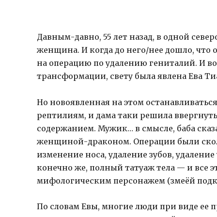
Давным-давно, 55 лет назад, в одной сев
женщина. И когда до него/нее дошло, что 
на операцию по удалению гениталий. И вот
трансформации, свету была явлена Ева Ти
Но новоявленная на этом останавливаться и
рептилиям, и дама таки решила ввергнуть
содержанием. Мужик… в смысле, баба сказа
женщиной-драконом. Операции были сколь
изменение носа, удаление зубов, удалени
конечно же, полный татуаж тела — и все
мифологическим персонажем (змеёй подко
По словам Евы, многие люди при виде ее п