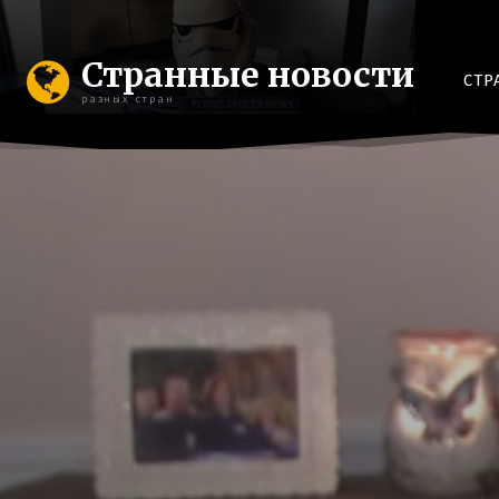
Странные новости
СТР
разных стран