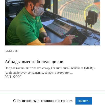
ГАДЖЕТЫ
Айпады вместо болельщиков
На протяжении многих лет между Главной лигой бейсбола (MLB) и
Apple действует соглашение, согласно которому…
08/11/2020
Сайт использует технологию cookies.
Принять
Все права сохранены
Посмотреть Non-AMP версию