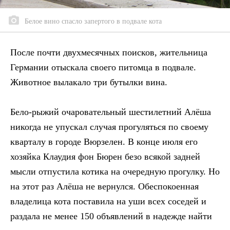
Белое вино спасло запертого в подвале кота
После почти двухмесячных поисков, жительница
Германии отыскала своего питомца в подвале.
Животное вылакало три бутылки вина.
Бело-рыжий очаровательный шестилетний Алёша
никогда не упускал случая прогуляться по своему
кварталу в городе Вюрзелен. В конце июля его
хозяйка Клаудия фон Бюрен безо всякой задней
мысли отпустила котика на очередную прогулку. Но
на этот раз Алёша не вернулся. Обеспокоенная
владелица кота поставила на уши всех соседей и
раздала не менее 150 объявлений в надежде найти