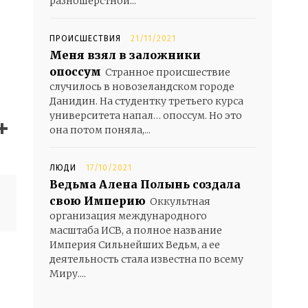
разношерстной...
ПРОИСШЕСТВИЯ
21/11/2021
Меня взял в заложники
опоссум
Странное происшествие
случилось в новозеландском городе
Данидин. На студентку третьего курса
университета напал… опоссум. Но это
она потом поняла,...
ЛЮДИ
17/10/2021
Ведьма Алена Полынь создала
свою Империю
Оккультная
организация международного
масштаба ИСВ, а полное название
Империя Сильнейших Ведьм, а ее
деятельность стала известна по всему
Миру....