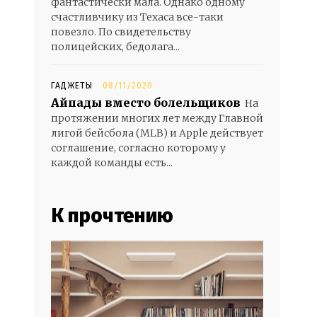
фантастически мала. Однако одному
счастливчику из Техаса все-таки
повезло. По свидетельству
полицейских, бедолага...
ГАДЖЕТЫ
08/11/2020
Айпады вместо болельщиков
На
протяжении многих лет между Главной
лигой бейсбола (MLB) и Apple действует
соглашение, согласно которому у
каждой команды есть...
К прочтению