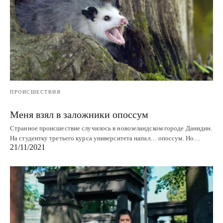
ПРОИСШЕСТВИЯ
Меня взял в заложники опоссум
Странное происшествие случилось в новозеландском городе Данидин.
На студентку третьего курса университета напал… опоссум. Но…
21/11/2021