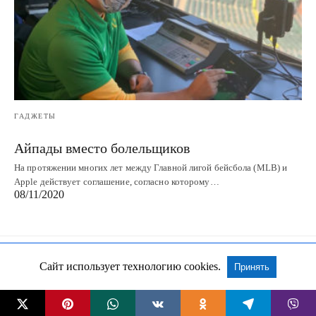
ГАДЖЕТЫ
Айпады вместо болельщиков
На протяжении многих лет между Главной лигой бейсбола (MLB) и
Apple действует соглашение, согласно которому…
08/11/2020
Сайт использует технологию cookies.
Принять
Все права сохранены
Посмотреть Non-AMP версию