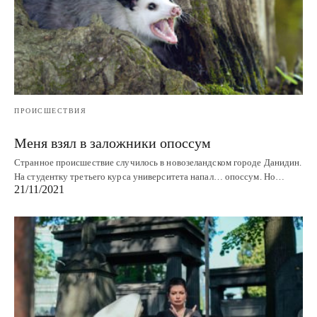
ПРОИСШЕСТВИЯ
Меня взял в заложники опоссум
Странное происшествие случилось в новозеландском городе Данидин.
На студентку третьего курса университета напал… опоссум. Но…
21/11/2021