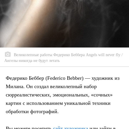
Великолепные работы Федерико Беббера Angels will never fly /
Ангелы никогда не будут летать
Федерико Беббер (Federico Bebber) — художник из
Милана. Он создал великолепный набор
сюрреалистических, эмоциональных, «сочных»
картин с использованием уникальной техники
обработки фотографий.
Вы можете посетить
сайт художника
или зайти в