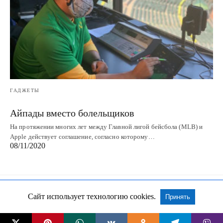
ГАДЖЕТЫ
Айпады вместо болельщиков
На протяжении многих лет между Главной лигой бейсбола (MLB) и
Apple действует соглашение, согласно которому…
08/11/2020
Сайт использует технологию cookies.
Принять
Все права сохранены
Посмотреть Non-AMP версию