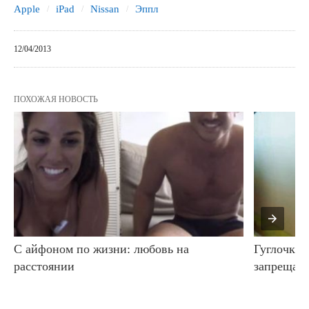
Apple
iPad
Nissan
Эппл
12/04/2013
ПОХОЖАЯ НОВОСТЬ
С айфоном по жизни: любовь на 
Гуглочки (
расстоянии
запрещаю