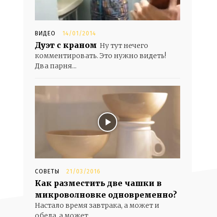
ВИДЕО
14/01/2014
Дуэт с краном
Ну тут нечего
комментировать. Это нужно видеть!
Два парня...
СОВЕТЫ
21/03/2016
Как разместить две чашки в
микроволновке одновременно?
Настало время завтрака, а может и
обеда, а может...