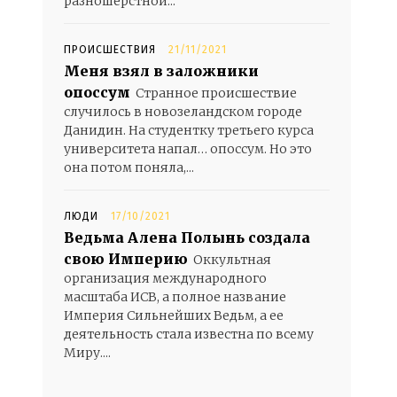
разношерстной...
ПРОИСШЕСТВИЯ
21/11/2021
Меня взял в заложники
опоссум
Странное происшествие
случилось в новозеландском городе
Данидин. На студентку третьего курса
университета напал… опоссум. Но это
она потом поняла,...
ЛЮДИ
17/10/2021
Ведьма Алена Полынь создала
свою Империю
Оккультная
организация международного
масштаба ИСВ, а полное название
Империя Сильнейших Ведьм, а ее
деятельность стала известна по всему
Миру....