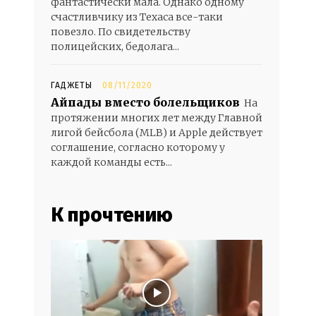
фантастически мала. Однако одному
счастливчику из Техаса все-таки
повезло. По свидетельству
полицейских, бедолага...
ГАДЖЕТЫ
08/11/2020
Айпады вместо болельщиков
На
протяжении многих лет между Главной
лигой бейсбола (MLB) и Apple действует
соглашение, согласно которому у
каждой команды есть...
К прочтению