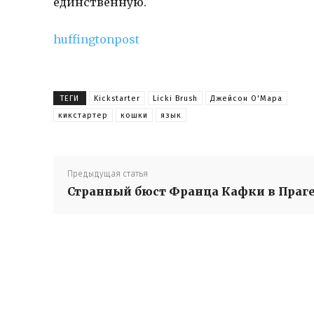
единственную.
huffingtonpost
ТЕГИ
Kickstarter
Licki Brush
Джейсон О'Мара
кикстартер
кошки
язык
Предыдущая статья
Странный бюст Франца Кафки в Праг