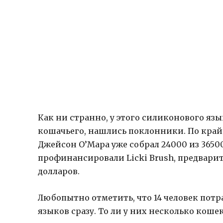
Как ни странно, у этого силиконового яз
кошачьего, нашлись поклонники. По край
Джейсон О’Мара уже собрал 24000 из 3650
профинансировали Licki Brush, предварите
долларов.
Любопытно отметить, что 14 человек потр
языков сразу. То ли у них несколько коше