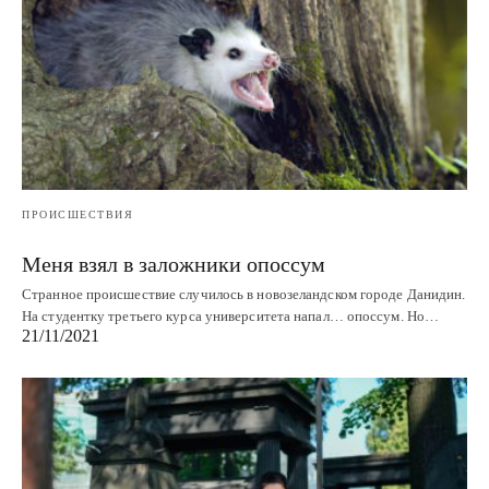
ПРОИСШЕСТВИЯ
Меня взял в заложники опоссум
Странное происшествие случилось в новозеландском городе Данидин.
На студентку третьего курса университета напал… опоссум. Но…
21/11/2021