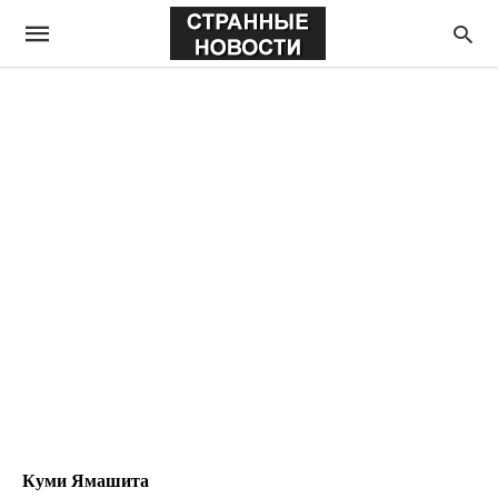
Куми Ямашита