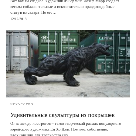
Вот вам на сладкое: художник из Берлина Йозеф Марр создает
весьма соблазнительные и исключительно правдоподобные
статуи из сахара. По его…
12/12/2013
ИСКУССТВО
Удивительные скульптуры из покрышек
От кошек до носорогов – таков творческий размах популярного
корейского художника Ен Хо Джи. Помимо, собственно,
вдохновения, для творчества ему…