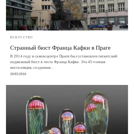
ИСКУССТВО
Странный бюст Франца Кафки в Праге
В 2014 году в самом центре Праги был установлен гигантский
подвижный бюст в честь Франца Кафки. Эта 45-тонная
инсталляция, созданная…
20/05/2016