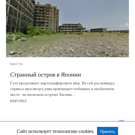
МЕСТА
Странный остров в Японии
Гугл продолжает картографировать мир. На сей раз команда
сервиса просмотра улиц приглашает побывать в необычном
месте: на японском острове Хасима.…
03/07/2013
Сайт использует технологию cookies.
Принять
Все права сохранены
Посмотреть Non-AMP версию