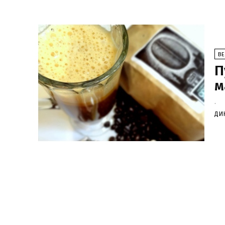
В
П
м
.
ДИ