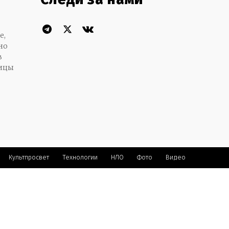
е,
но
в
пицы
Культпросвет
Технологии
НЛО
Фото
Видео