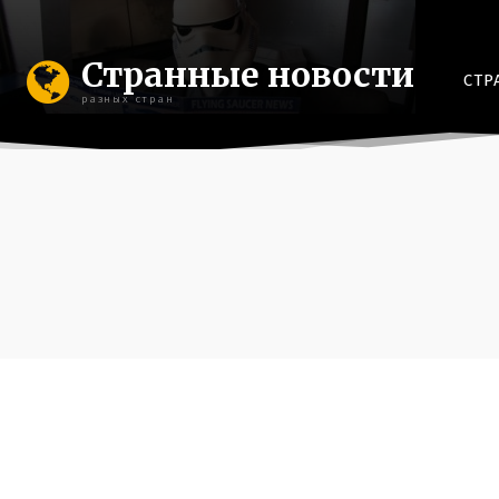
Странные новости
СТР
разных стран