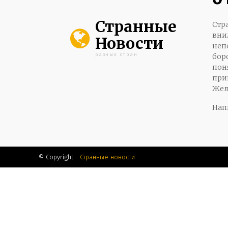
Странные
Стр
вни
Новости
неп
разных стран
бор
пон
при
Жел
Нап
© Copyright -
Странные новости