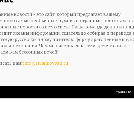
анные новости - это сайт, который предлагает вашему
манию самые необычные, чумовые, странные, оригинальны
онятные новости со всего света. Наша команда денно и нощ
оздит океаны информации, тщательно отбирая и переводя 
ятную русскоязычному читателю форму драгоценные кру
кольного знания. Чем меньше знаешь - тем крепче спишь.
аем вам бессонных ночей!
исать нам:
info@strannovosti.ru
Странные