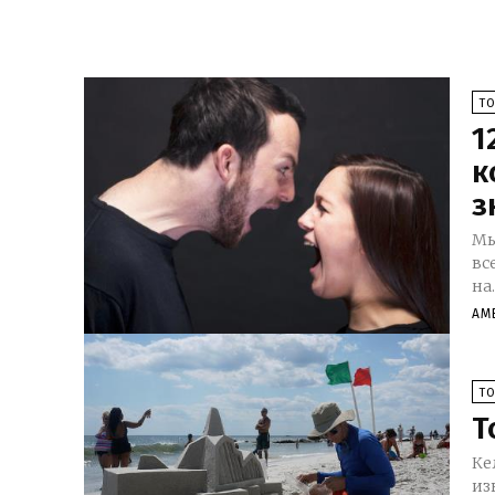
Т
1
к
з
Мы
вс
на.
АМ
Т
Т
Ке
из