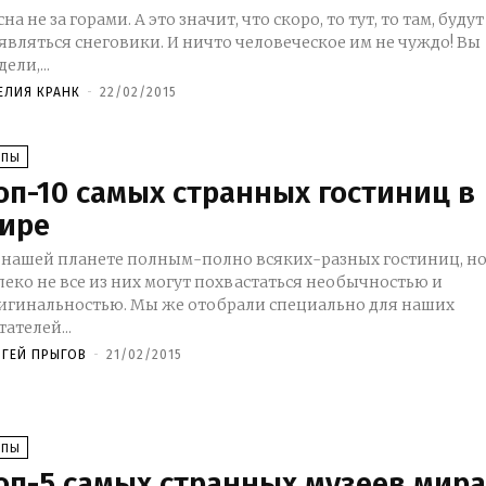
сна не за горами. А это значит, что скоро, то тут, то там, будут
являться снеговики. И ничто человеческое им не чуждо! Вы
ели,...
ЕЛИЯ КРАНК
-
22/02/2015
ОПЫ
оп-10 самых странных гостиниц в
ире
 нашей планете полным-полно всяких-разных гостиниц, н
леко не все из них могут похвастаться необычностью и
игинальностью. Мы же отобрали специально для наших
тателей...
РГЕЙ ПРЫГОВ
-
21/02/2015
ОПЫ
оп-5 самых странных музеев мир