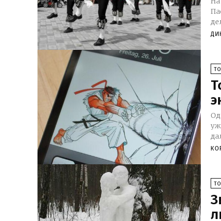
На
Па
де
ДИ
Т
Т
э
Од
уж
да
КО
Т
З
л