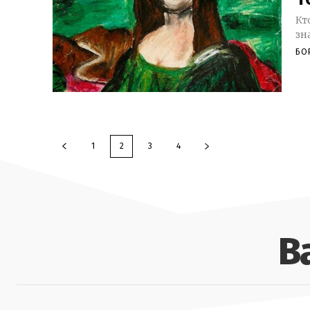
Кт
зн
БО
1
2
3
4
В