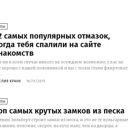
ОПЫ
2 самых популярных отмазок,
огда тебя спалили на сайте
накомств
 ни в коем случае никого не осуждаем: возможно, у вас не
е хорошо с вашей половинкой и вы с тоски стали флиртоват
..
ЕЛИЯ КРАНК
-
16/11/2015
ОПЫ
оп самых крутых замков из песка
лвин Зильберт строит замки из песка, и это не те вульгарны
ваяния, похожие, скорее, на кучу малу, чем на дворцы, а