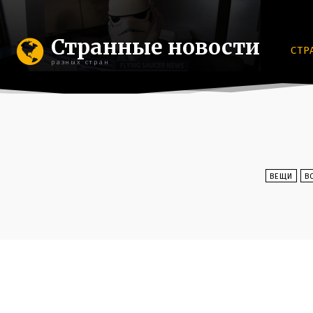
Странные новости
СТР
разных стран
ВЕЩИ
В