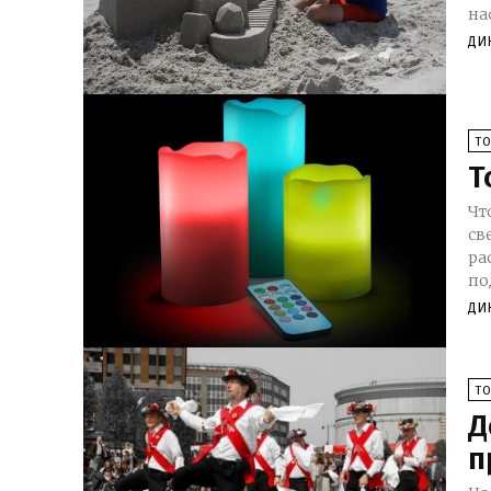
на
ДИ
Т
Т
Чт
св
ра
по
ДИ
Т
Д
п