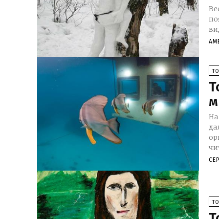
Ве
по
вид
АМ
Т
Т
м
На
да
ор
чи
СЕ
Т
Т