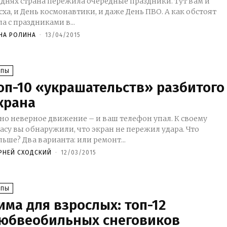
 днях страна пережила очередные праздники. Тут вам и
сха, и День космонавтики, и даже День ПВО. А как обстоят
ла с праздниками в...
НА РОЛИНА
-
13/04/2015
ОПЫ
оп-10 «украшательств» разбитого
крана
но неверное движение – и ваш телефон упал. К своему
асу вы обнаружили, что экран не пережил удара. Что
льше? Два варианта: или ремонт...
РНЕЙ СХОДСКИЙ
-
12/03/2015
ОПЫ
има для взрослых: топ-12
юбвеобильных снеговиков